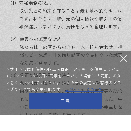
（1）
守秘義務の徹底
取引先との約束を守ることは最も基本的なルール
です。私たちは、取引先の個人情報や取引上の情
報が漏洩しないよう、責任をもって管理します。
（2）
顧客への誠実な対応
私たちは、顧客からのクレーム、問い合わせ、相
談などに謙虚に耳を傾け顧客の立場に立った誠実
な対応に努めます。
本サイトでは利便性の向上を目的にクッキーを使用していま
（3）
公正な購入取引先の決定
す。
クッキーの使用に同意をいただける場合は「同意」ボタ
ンをクリックしてください。
クッキーの設定はお客様のブラ
私たちは、購入先の決定にあたり、品質・価格・
ウザでいつでも変更可能です。
このサイトについて
納期・サービス・安定供給・過去の実績等を総合
的に判断し最適な購入先を決定します。また、中
同意
小受託事業者に対しては、支払遅延等が発生しな
いよう注意して取引を行います。
（4）
情実取引の排除