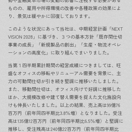
勢や金融資本市場の変動の影響に注視する必要がある
ものの、雇用や所得環境の改善や各種政策の効果によ
り、景気は緩やかに回復しております。
このような状況にあって当社は、中期経営計画「NEXT
VISION 2028」に基づき、３つの基本方針「既存間仕切
事業の成長」「新規製品の創出」「生産・物流オペレ
ーションの高度化」に取り組んでまいりました。
当第１四半期累計期間の経営成績につきましては、旺
盛なオフィスの移転やリニューアル需要を背景に、主
力の可動間仕切が引き続き堅調に推移いたしました。
また、移動間仕切は、オフィス向けで好調に推移した
ほか、大規模改修や建て替え需要を捉えた文化施設向
けも伸長いたしました。以上の結果、売上高は99億76
百万円（前年同四半期比3.8％増）となりました。受注
高は135億12百万円（前年同四半期比6.5％増）と堅調に
推移し、受注残高は240億22百万円（前年同四半期比