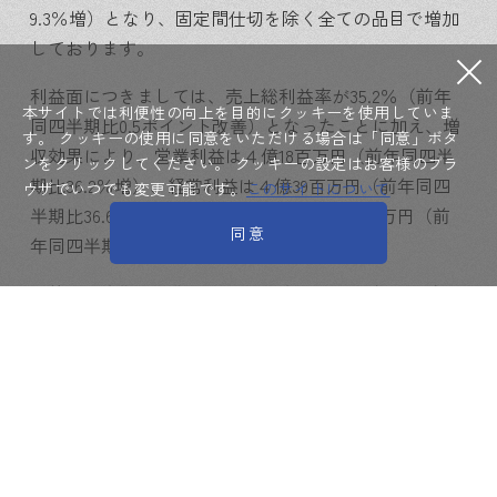
9.3％増）となり、固定間仕切を除く全ての品目で増加
しております。
利益面につきましては、売上総利益率が35.2％（前年
本サイトでは利便性の向上を目的にクッキーを使用していま
同四半期比0.5ポイント改善）となったことに加え、増
す。
クッキーの使用に同意をいただける場合は「同意」ボタ
収効果により、営業利益は４億18百万円（前年同四半
ンをクリックしてください。
クッキーの設定はお客様のブラ
期比36.2％増）、経常利益は４億39百万円（前年同四
ウザでいつでも変更可能です。
このサイトについて
半期比36.6％増）、四半期純利益は２億67百万円（前
同意
年同四半期比23.5％増）となりました。
当第１四半期累計期間の品目別売上高、受注高及び受
注残高は次のとおりです。
品目別売上高、受注高及び受注残高
品目別売上高