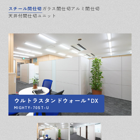
スチール間仕切
ガラス間仕切
アルミ間仕切
天井付間仕切ユニット
ウルトラスタンドウォール
DX
®
MIGHTY-70ST-U