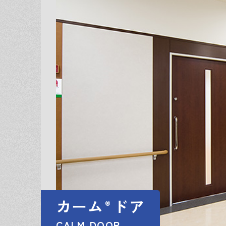
カーム
ドア
®
CALM DOOR