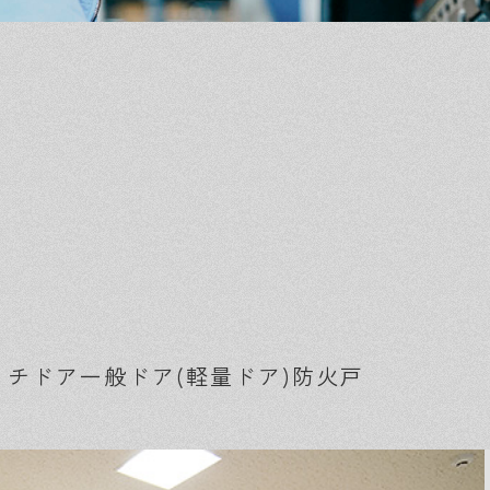
ッチドア
一般ドア(軽量ドア)
防火戸