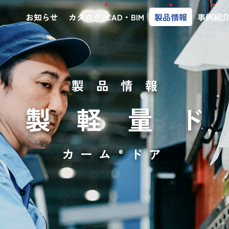
お知らせ
カタログ/CAD・BIM
製品情報
事例紹
製品情報
鋼製軽量
カーム
ドア
®