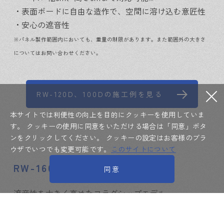
・表面ボードに自由な造作で、空間に溶け込む意匠性
・安心の遮音性
※パネル製作範囲内においても、重量の制限があります。また範囲外の大きさ
についてはお問い合わせください。
RW-120D、100Dの施工例を見る
本サイトでは利便性の向上を目的にクッキーを使用していま
す。
クッキーの使用に同意をいただける場合は「同意」ボタ
ンをクリックしてください。
クッキーの設定はお客様のブラ
ウザでいつでも変更可能です。
このサイトについて
RW-160D_SED
同意
遮音性を大きく高めたフラグシップモデル。
仕切った時に隣の部屋を意識させない遮音性で、贅沢
な空間を作り出します。